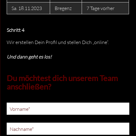
Sa. 18.11.2023
Bregenz
7 Tage vorher
Schritt 4
Wir erstellen Dein Profil und stellen Dich „online“.
Und dann geht es los!
Du möchtest dich unserem Team
anschließen?
Pflichtfeld
Vorname
*
Pflichtfeld
Nachname
*